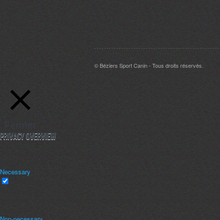
© Béziers Sport Canin - Tous droits réservés.
Fermer
Privacy Overview
This website uses cookies to improve your experience while you navigate thro
functionalities of the
...
Necessary
Necessary
Toujours activé
Necessary cookies are absolutely essential for the website to function proper
information.
Non-necessary