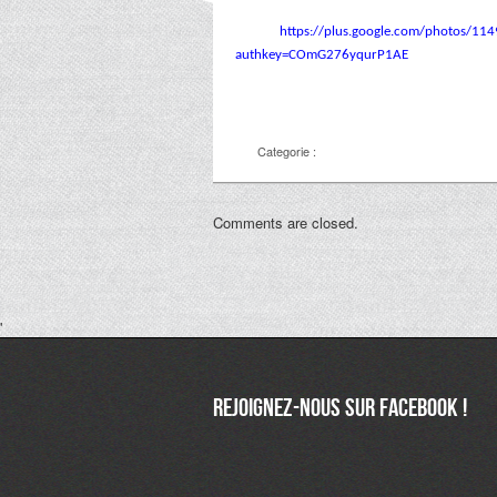
https://plus.google.com/photos
authkey=COmG276yqurP1AE
Categorie :
Comments are closed.
'
Rejoignez-nous sur Facebook !