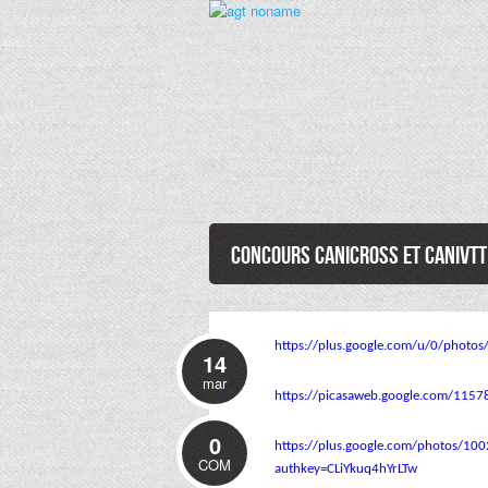
Concours canicross et canivtt
https://plus.google.com/u/0/ph
14
mar
https://picasaweb.google.com/1
0
https://plus.google.com/photos
COM
authkey=CLiYkuq4hYrLTw