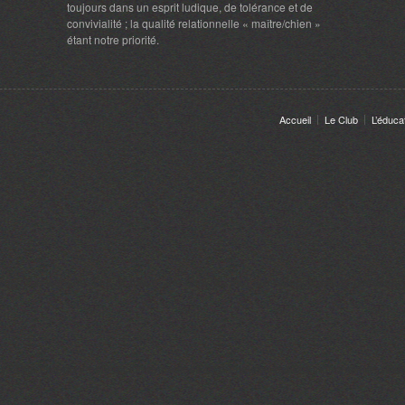
toujours dans un esprit ludique, de tolérance et de
convivialité ; la qualité relationnelle « maître/chien »
étant notre priorité.
Accueil
Le Club
L’éduca
ugh the website. Out of these, the cookies that are categorized as necessary 
ly. This category only includes cookies that ensures basic functionalities and