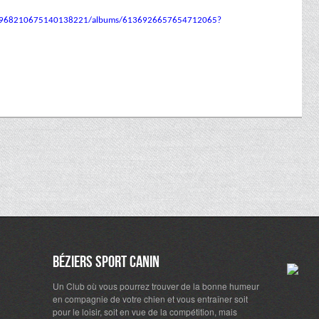
/114968210675140138221/albums/6136926657654712065?
Béziers Sport Canin
Un Club où vous pourrez trouver de la bonne humeur
en compagnie de votre chien et vous entraîner soit
pour le loisir, soit en vue de la compétition, mais