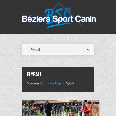
Flyball
Vous êtes ici :
Home Page
Flyball
//