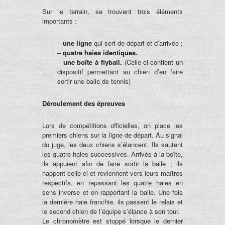
Sur le terrain, se trouvent trois éléments
importants :
–
une ligne
qui sert de départ et d’arrivée ;
–
quatre haies identiques.
–
une boîte à flyball.
(Celle-ci contient un
dispositif permettant au chien d’en faire
sortir une balle de tennis)
Déroulement des épreuves
Lors de compétitions officielles, on place les
premiers chiens sur la ligne de départ. Au signal
du juge, les deux chiens s’élancent. Ils sautent
les quatre haies successives. Arrivés à la boîte,
ils appuient afin de faire sortir la balle ; ils
happent celle-ci et reviennent vers leurs maîtres
respectifs, en repassant les quatre haies en
sens inverse et en rapportant la balle. Une fois
la dernière haie franchie, ils passent le relais et
le second chien de l’équipe s’élance à son tour.
Le chronomètre est stoppé lorsque le dernier