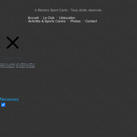
© Béziers Sport Canin - Tous droits réservés.
Accueil
Le Club
L’éducation
Activités & Sports Canins
Photos
Contact
Fermer
Privacy Overview
This website uses cookies to improve your experience while you navigate
through the website. Out of these, the cookies that are categorized as
necessary are stored on your browser as they are essential for the working of
basic functionalities of the
...
Necessary
Necessary
Toujours activé
Necessary cookies are absolutely essential for the website to function
properly. This category only includes cookies that ensures basic
functionalities and security features of the website. These cookies do not
store any personal information.