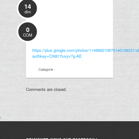
14
dim
0
COM
https://plus.google.com/photos/114968210675140138221
authkey=CI681Yuvyv7g-AE
Categorie :
Comments are closed.
'