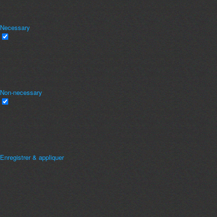
necessary are stored on your browser as they are essential for the working of
basic functionalities of the
...
Necessary
Necessary
Toujours activé
Necessary cookies are absolutely essential for the website to function
properly. This category only includes cookies that ensures basic
functionalities and security features of the website. These cookies do not
store any personal information.
Non-necessary
Non-necessary
Any cookies that may not be particularly necessary for the website to
function and is used specifically to collect user personal data via analytics,
ads, other embedded contents are termed as non-necessary cookies. It is
mandatory to procure user consent prior to running these cookies on your
website.
Enregistrer & appliquer