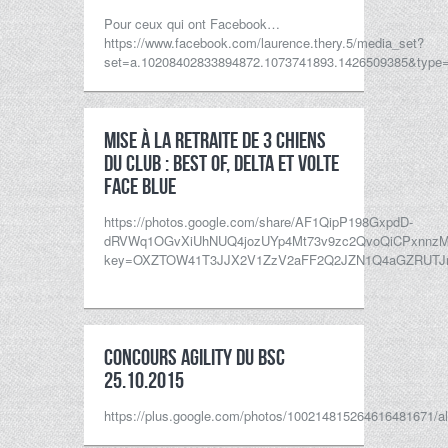
Pour ceux qui ont Facebook…
https://www.facebook.com/laurence.thery.5/media_set?
set=a.10208402833894872.1073741893.1426509385&type=
Mise à la retraite de 3 chiens
du club : Best Of, Delta et Volte
face blue
https://photos.google.com/share/AF1QipP198GxpdD-
dRVWq1OGvXiUhNUQ4jozUYp4Mt73v9zc2QvoQiCPxnnzM
key=OXZTOW41T3JJX2V1ZzV2aFF2Q2JZN1Q4aGZRUTJ
Concours Agility du BSC
25.10.2015
https://plus.google.com/photos/100214815264616481671