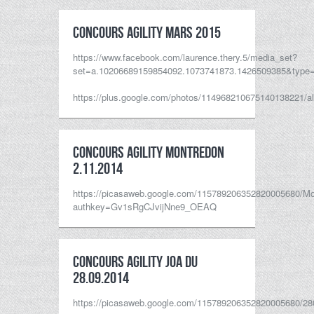
Concours agility mars 2015
https://www.facebook.com/laurence.thery.5/media_set?
set=a.10206689159854092.1073741873.1426509385&type
https://plus.google.com/photos/114968210675140138221/al
concours agility Montredon
2.11.2014
https://picasaweb.google.com/115789206352820005680/M
authkey=Gv1sRgCJvijNne9_OEAQ
Concours agility JOA du
28.09.2014
https://picasaweb.google.com/115789206352820005680/2